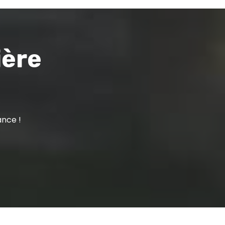
ière
ance !