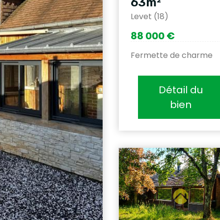
63m²
Levet (18)
88 000 €
Fermette de charme
Détail du
bien