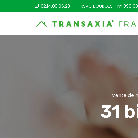
02.14.00.06.23
RSAC BOURGES - N° 398 93
Vente de m
31 b