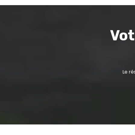
Vot
Le ré