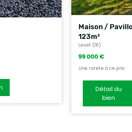
Maison / Pavill
123m²
Levet (18)
99 000 €
Une rarete à ce prix
n
Détail du
bien